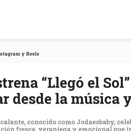
nstagram y Reels
rena “Llegó el Sol”
ar desde la música 
scalante, conocido como Jodaesbaby, celeb
anción fresca, veraniega y emocional que i