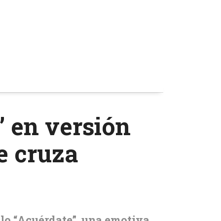
” en versión
e cruza
llo “Acuérdate”, una emotiva