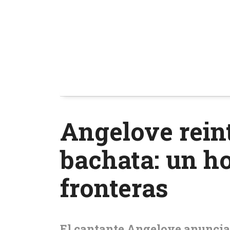
Angelove rein
bachata: un h
fronteras
El cantante Angelove anuncia 