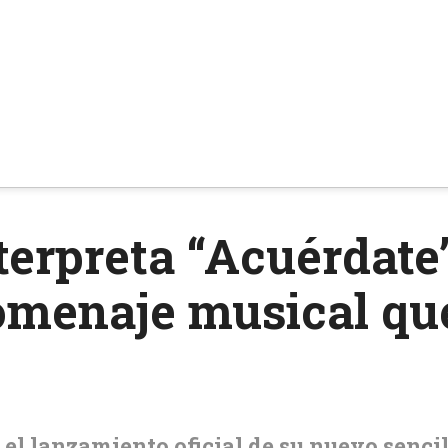
terpreta “Acuérdate
omenaje musical qu
el lanzamiento oficial de su nuevo senci