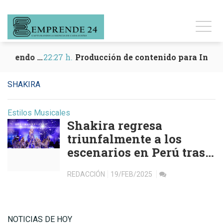
Cómo emprender en Barcelona siendo latinoamericano: guía práctica 2026
22:27 h.
Producción de contenido para Instagram y Reels
SHAKIRA
Estilos Musicales
Shakira regresa
triunfalmente a los
escenarios en Perú tras
pausa médica
REDACCIÓN
19/FEB/2025
NOTICIAS DE HOY