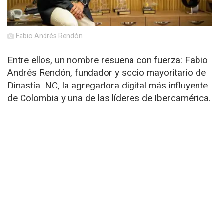
Fabio Andrés Rendón
Entre ellos, un nombre resuena con fuerza: Fabio
Andrés Rendón, fundador y socio mayoritario de
Dinastía INC, la agregadora digital más influyente
de Colombia y una de las líderes de Iberoamérica.
Lo que empezó como un sueño en 2017 se
convirtió en un emporio. Con una mezcla de
formación musical, instinto empresarial y visión
tecnológica, Fabio diseñó una plataforma que hoy
da soporte a más de 50.000 artistas y sellos
discográficos en todo el mundo. Dinastía INC
revolucionó la distribución digital al garantizar a
los artistas independientes un acceso directo a