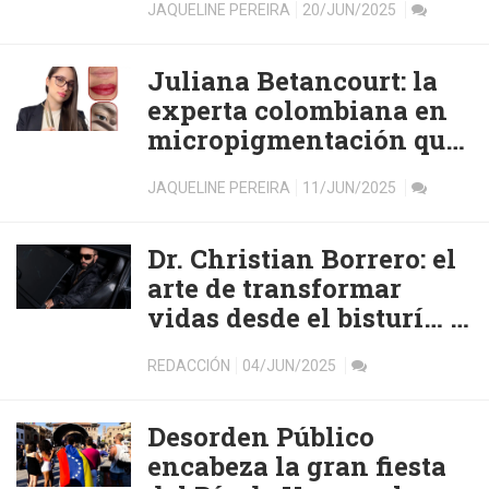
JAQUELINE PEREIRA
20/JUN/2025
Juliana Betancourt: la
experta colombiana en
micropigmentación que
transforma miradas
JAQUELINE PEREIRA
11/JUN/2025
desde Sabadell
Dr. Christian Borrero: el
arte de transformar
vidas desde el bisturí… y
el corazón
REDACCIÓN
04/JUN/2025
Desorden Público
encabeza la gran fiesta