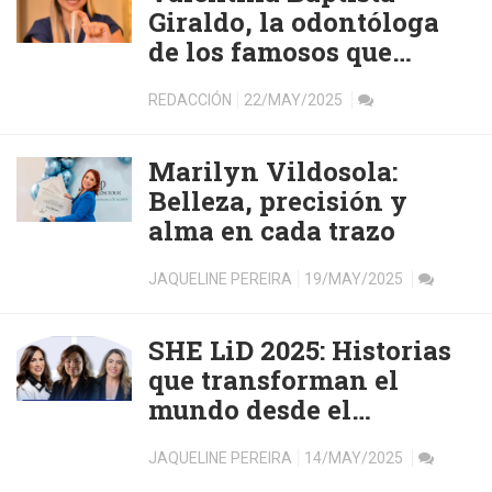
Giraldo, la odontóloga
de los famosos que
transforma vidas desde
REDACCIÓN
22/MAY/2025
la raíz
Marilyn Vildosola:
Belleza, precisión y
alma en cada trazo
JAQUELINE PEREIRA
19/MAY/2025
SHE LiD 2025: Historias
que transforman el
mundo desde el
liderazgo femenino
JAQUELINE PEREIRA
14/MAY/2025