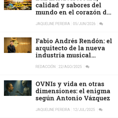
calidad y sabores del
mundo en el corazón de
Barcelona
JAQUELINE PEREIRA
05/JUN/2026
Fabio Andrés Rendón: el
arquitecto de la nueva
industria musical
colombiana
REDACCIÓN
22/AGO/2025
OVNIs y vida en otras
dimensiones: el enigma
según Antonio Vázquez
JAQUELINE PEREIRA
12/JUL/2025