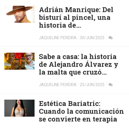
Adrián Manrique: Del
bisturí al pincel, una
historia de
transformación y
JAQUELINE PEREIRA
30/JUN/2025
belleza
Sabe a casa: la historia
de Alejandro Álvarez y
la malta que cruzó
fronteras
JAQUELINE PEREIRA
25/JUN/2025
Estética Bariatric:
Cuando la comunicación
se convierte en terapia