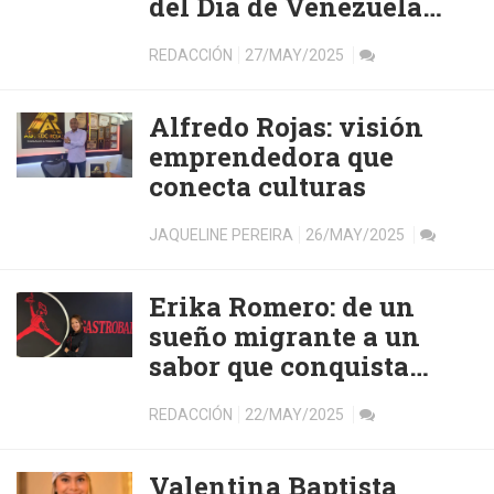
del Día de Venezuela
2025 en el corazón de
REDACCIÓN
27/MAY/2025
Barcelona
Alfredo Rojas: visión
emprendedora que
conecta culturas
JAQUELINE PEREIRA
26/MAY/2025
Erika Romero: de un
sueño migrante a un
sabor que conquista
Barcelona
REDACCIÓN
22/MAY/2025
Valentina Baptista