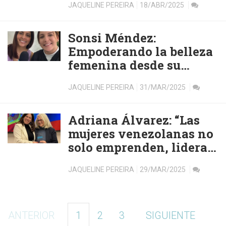
JAQUELINE PEREIRA
18/ABR/2025
Sonsi Méndez:
Empoderando la belleza
femenina desde su
Centro de
JAQUELINE PEREIRA
31/MAR/2025
Micropigmentación en
Barcelona
Adriana Álvarez: “Las
mujeres venezolanas no
solo emprenden, lideran
y generan impacto”
JAQUELINE PEREIRA
29/MAR/2025
ANTERIOR
1
2
3
SIGUIENTE